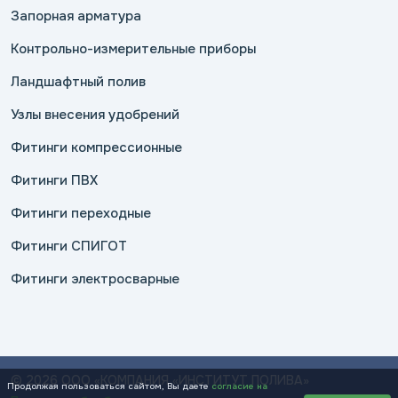
Запорная арматура
Контрольно-измерительные приборы
Ландшафтный полив
Узлы внесения удобрений
Фитинги компрессионные
Фитинги ПВХ
Фитинги переходные
Фитинги СПИГОТ
Фитинги электросварные
© 2026 ООО «КОМПАНИЯ «ИНСТИТУТ ПОЛИВА»
Продолжая пользоваться сайтом, Вы даете
согласие на